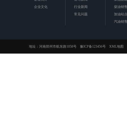
企业文化
行业新闻
柴油销
常见问题
加油站
汽油销
机油配
其他服
地址：河南郑州市航东路1058号
豫ICP备123456号
XML地图